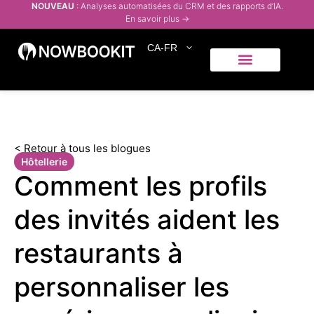
NOUVEAU
: Analyses automatisées du CRM et des rapports d’IA.
En savoir plus →
CA-FR
Qui servons-nous
Centre d’aide
< Retour à tous les blogues
Hôtellerie
Comment les profils
des invités aident les
restaurants à
personnaliser les