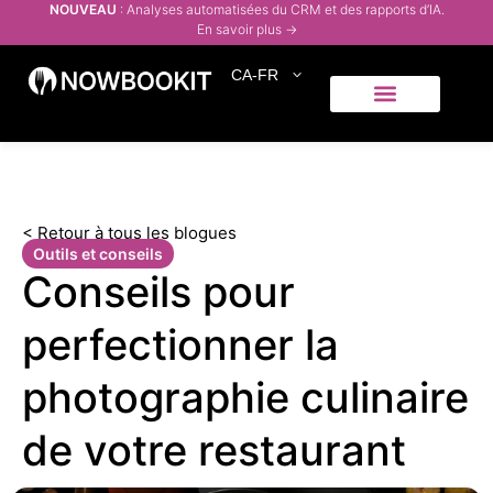
NOUVEAU
: Analyses automatisées du CRM et des rapports d’IA.
En savoir plus →
CA-FR
Qui servons-nous
Centre d’aide
< Retour à tous les blogues
Outils et conseils
Conseils pour
perfectionner la
photographie culinaire
de votre restaurant