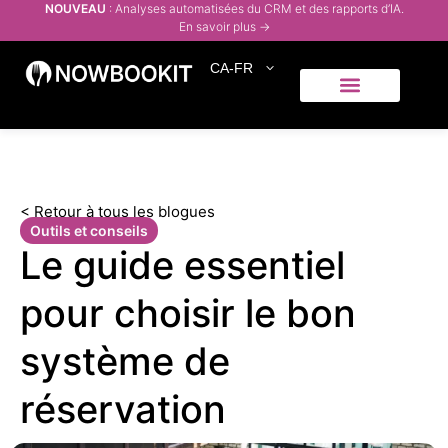
NOUVEAU
: Analyses automatisées du CRM et des rapports d’IA.
En savoir plus →
CA-FR
Qui servons-nous
Centre d’aide
< Retour à tous les blogues
Outils et conseils
Le guide essentiel
pour choisir le bon
système de
réservation