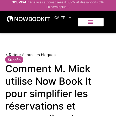
NOUVEAU
: Analyses automatisées du CRM et des rapports d’IA.
En savoir plus →
CA-FR
Qui servons-nous
Centre d’aide
< Retour à tous les blogues
Succès
Comment M. Mick
utilise Now Book It
pour simplifier les
réservations et